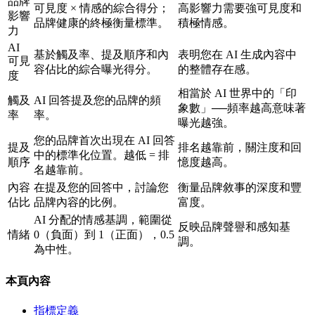
品牌
可見度 × 情感的綜合得分；
高影響力需要強可見度和
影響
品牌健康的終極衡量標準。
積極情感。
力
AI
基於觸及率、提及順序和內
表明您在 AI 生成內容中
可見
容佔比的綜合曝光得分。
的整體存在感。
度
相當於 AI 世界中的「印
觸及
AI 回答提及您的品牌的頻
象數」──頻率越高意味著
率
率。
曝光越強。
您的品牌首次出現在 AI 回答
提及
排名越靠前，關注度和回
中的標準化位置。越低 = 排
順序
憶度越高。
名越靠前。
內容
在提及您的回答中，討論您
衡量品牌敘事的深度和豐
佔比
品牌內容的比例。
富度。
AI 分配的情感基調，範圍從
反映品牌聲譽和感知基
情緒
0（負面）到 1（正面），0.5
調。
為中性。
本頁內容
指標定義