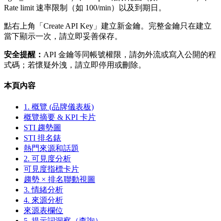
Rate limit 速率限制（如 100/min）以及到期日。
點右上角「Create API Key」建立新金鑰。完整金鑰只在建立
當下顯示一次，請立即妥善保存。
安全提醒：
API 金鑰等同帳號權限，請勿外流或寫入公開的程
式碼；若懷疑外洩，請立即停用或刪除。
本頁內容
1. 概覽 (品牌儀表板)
概覽摘要 & KPI 卡片
STI 趨勢圖
STI 排名錶
熱門來源和話題
2. 可見度分析
可見度指標卡片
趨勢 × 排名聯動視圖
3. 情緒分析
4. 來源分析
來源表欄位
5. 提示詞洞察（查詢）