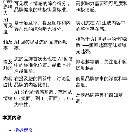
品牌
可见度 × 情感的综合得分；
高影响力需要强可见度和
影响
品牌健康的终极衡量标准。
积极情感。
力
AI
基于触及率、提及顺序和内
表明您在 AI 生成内容中
可见
容占比的综合曝光得分。
的整体存在感。
度
相当于 AI 世界中的“印象
触及
AI 回答提及您的品牌的频
数”──频率越高意味着曝
率
率。
光越强。
您的品牌首次出现在 AI 回答
提及
排名越靠前，关注度和回
中的标准化位置。越低 = 排
顺序
忆度越高。
名越靠前。
内容
在提及您的回答中，讨论您
衡量品牌叙事的深度和丰
占比
品牌的内容比例。
富度。
AI 分配的情感基调，范围从
反映品牌声誉和感知基
情绪
0（负面）到 1（正面），0.5
调。
为中性。
本页内容
指标定义